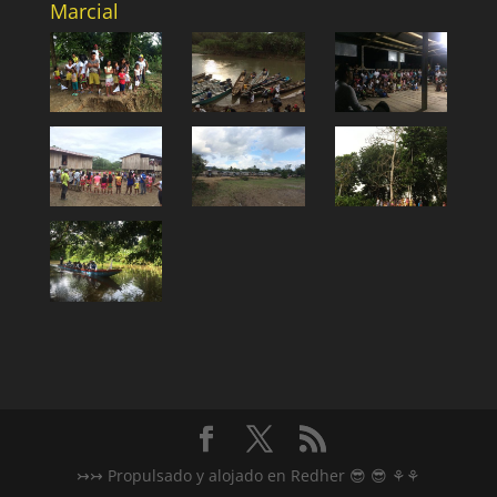
Marcial
↣↣ Propulsado y alojado en Redher 😎 😎 ⚘⚘