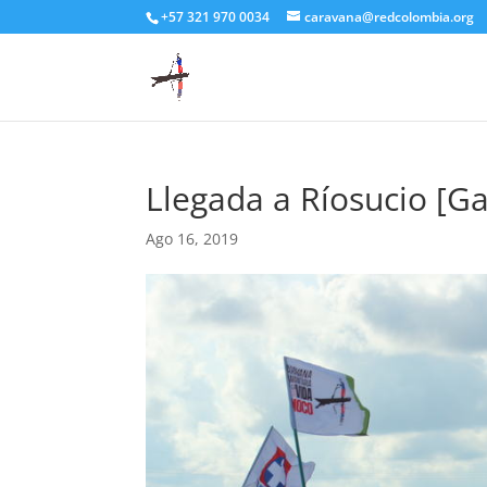
+57 321 970 0034
caravana@redcolombia.org
Llegada a Ríosucio [Ga
Ago 16, 2019