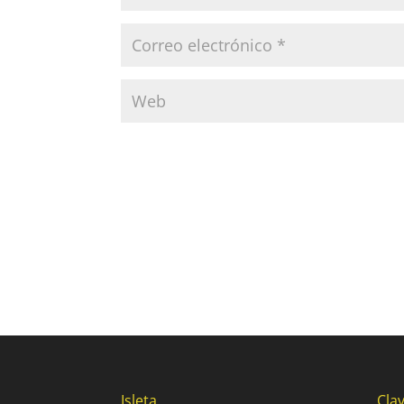
Isleta
Clav