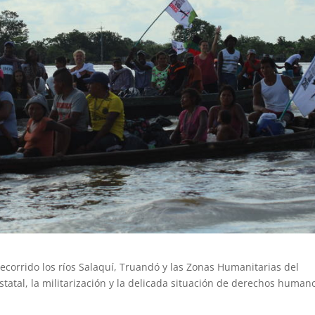
ecorrido los ríos Salaquí, Truandó y las Zonas Humanitarias del
tatal, la militarización y la delicada situación de derechos human